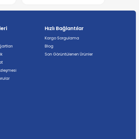
leri
Hızlı Bağlantılar
Kargo Sorgulama
artları
Blog
ik
Son Görüntülenen Ürünler
at
özleşmesi
rular