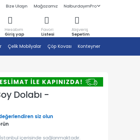
Bize Ulaşın
Mağazamız
NalburdayımPro
Hesabım
Favori
Alışveriş
Giriş yap
Listesi
Sepetim
r
Çelik Mobilyalar
Çöp Kovası
Konteyner
oy Dolabı -
 değerlendiren siz olun
örün
İstanbul içerisinde sağlanmaktadır.