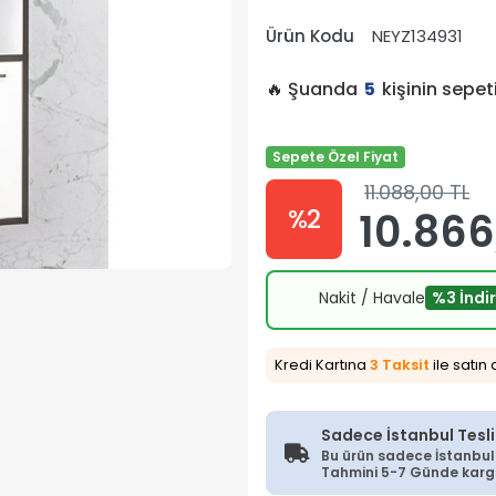
Ürün Kodu
NEYZ134931
🔥 Şuanda
5
kişinin sepe
Sepete Özel Fiyat
11.088,00 TL
%2
10.866
Nakit / Havale
%3 İndi
Kredi Kartına
3 Taksit
ile satın 
Sadece İstanbul Tesl
Bu ürün sadece İstanbul İ
Tahmini 5-7 Günde kargoy