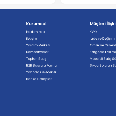
Kurumsal
Müşteri İlişki
Hakkımızda
KVKK
İletişim
İade ve Değişim Ş
Yardım Merkezi
Gizlilik ve Güvenl
Kampanyalar
Kargo ve Teslim
Toptan Satış
Mesafeli Satış S
B2B Başvuru Formu
Sıkça Sorulan So
Yakında Gelecekler
Banka Hesapları