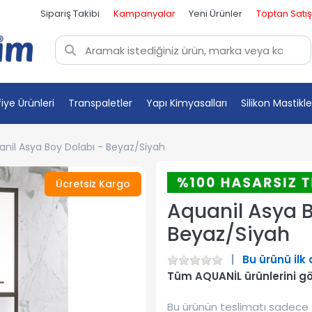
Sipariş Takibi
Kampanyalar
Yeni Ürünler
Toptan Satış
fiye Ürünleri
Transpaletler
Yapı Kimyasalları
Silikon Mastikle
anil Asya Boy Dolabı - Beyaz/Siyah
Ücretsiz Kargo
Aquanil Asya B
Beyaz/Siyah
Bu ürünü ilk
Tüm AQUANİL ürünlerini g
Bu ürünün teslimatı sadece 