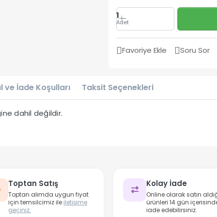
1
Adet
Favoriye Ekle
Soru Sor
l ve İade Koşulları
Taksit Seçenekleri
ne dahil değildir.
Toptan Satış
Kolay İade
Toptan alımda uygun fiyat
Online olarak satın aldığ
için temsilcimiz ile
iletişime
ürünleri 14 gün içerisind
geçiniz.
iade edebilirsiniz.