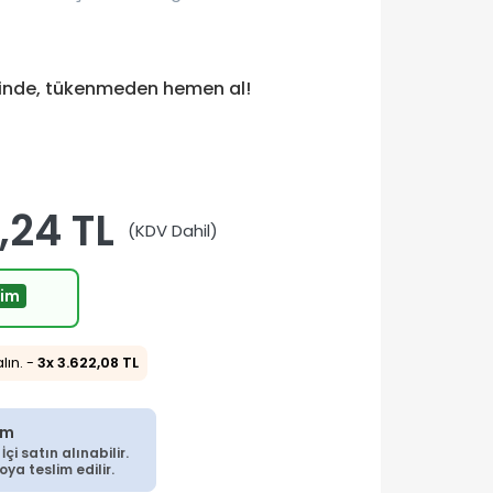
tinde, tükenmeden hemen al!
,24 TL
(KDV Dahil)
rim
alın. -
3x 3.622,08 TL
im
çi satın alınabilir.
a teslim edilir.