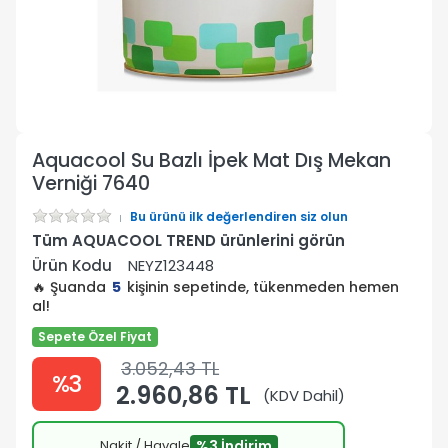
Aquacool Su Bazlı İpek Mat Dış Mekan
Verniği 7640
Bu ürünü ilk değerlendiren siz olun
Tüm AQUACOOL TREND ürünlerini görün
Ürün Kodu
NEYZ123448
🔥 Şuanda
5
kişinin sepetinde, tükenmeden hemen
al!
Sepete Özel Fiyat
3.052,43 TL
%3
2.960,86 TL
(KDV Dahil)
Nakit / Havale
%3 İndirim