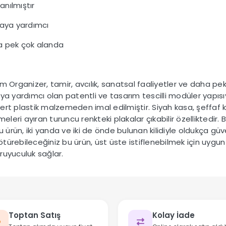
anılmıştır
maya yardımcı
ha pek çok alanda
rganizer, tamir, avcılık, sanatsal faaliyetler ve daha pek
aya yardımcı olan patentli ve tasarım tescilli modüler yapı
 sert plastik malzemeden imal edilmiştir. Siyah kasa, şeffaf
eleri ayıran turuncu renkteki plakalar çıkabilir özelliktedir. 
u ürün, iki yanda ve iki de önde bulunan kilidiyle oldukça gü
götürebileceğiniz bu ürün, üst üste istiflenebilmek için uygu
koruyuculuk sağlar.
Toptan Satış
Kolay İade