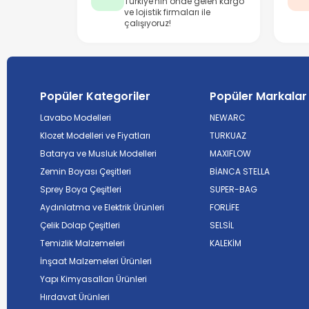
Türkiye'nin önde gelen kargo
ve lojistik firmaları ile
çalışıyoruz!
Popüler Kategoriler
Popüler Markalar
Lavabo Modelleri
NEWARC
Klozet Modelleri ve Fiyatları
TURKUAZ
Batarya ve Musluk Modelleri
MAXIFLOW
Zemin Boyası Çeşitleri
BİANCA STELLA
Sprey Boya Çeşitleri
SUPER-BAG
Aydınlatma ve Elektrik Ürünleri
FORLİFE
Çelik Dolap Çeşitleri
SELSİL
Temizlik Malzemeleri
KALEKİM
İnşaat Malzemeleri Ürünleri
Yapı Kimyasalları Ürünleri
Hırdavat Ürünleri