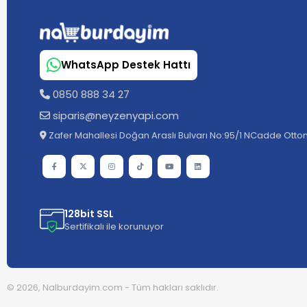
WhatsApp Destek Hattı
0850 888 34 27
siparis@neyzenyapi.com
Zafer Mahallesi Doğan Araslı Bulvarı No:95/1 NCadde Ottom
128bit SSL
Sertifikalı ile korunuyor
© 2026, Nalburdayim.com - Tüm hakları saklıdır.