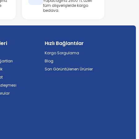
ınız
Yapacağınız 2500 TL üzeri
e
tüm alışverişlerde kargo
bedava.
leri
Hızlı Bağlantılar
Kargo Sorgulama
artları
Blog
ik
Son Görüntülenen Ürünler
at
özleşmesi
rular