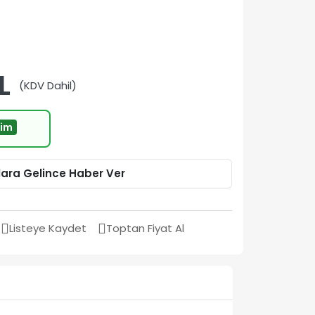
L
(KDV Dahil)
rim
lara Gelince Haber Ver
Listeye Kaydet
Toptan Fiyat Al