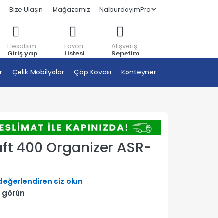
Bize Ulaşın
Mağazamız
NalburdayımPro
Hesabım
Favori
Alışveriş
Giriş yap
Listesi
Sepetim
r
Çelik Mobilyalar
Çöp Kovası
Konteyner
ft 400 Organizer ASR-
 değerlendiren siz olun
 görün