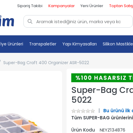
Sipariş Takibi
Kampanyalar
Yeni Ürünler
Toptan Satış
fiye Ürünleri
Transpaletler
Yapı Kimyasalları
Silikon Mastikle
Super-Bag Craft 400 Organizer ASR-5022
Super-Bag Cra
5022
Bu ürünü ilk
Tüm SUPER-BAG ürünlerini
Ürün Kodu
NEYZ134876