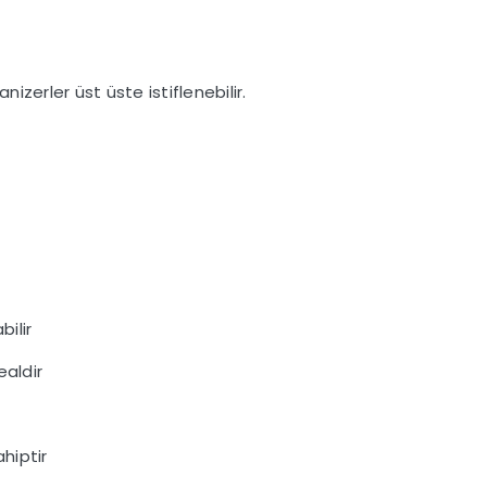
nizerler üst üste istiflenebilir.
bilir
ealdir
hiptir