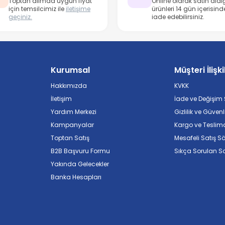
Toptan alımda uygun fiyat
Online olarak satın aldığ
için temsilcimiz ile
iletişime
ürünleri 14 gün içerisind
geçiniz.
iade edebilirsiniz.
Kurumsal
Müşteri İlişki
Hakkımızda
KVKK
İletişim
İade ve Değişim Ş
Yardım Merkezi
Gizlilik ve Güvenl
Kampanyalar
Kargo ve Teslim
Toptan Satış
Mesafeli Satış S
B2B Başvuru Formu
Sıkça Sorulan So
Yakında Gelecekler
Banka Hesapları