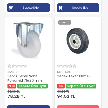
Sepete Ekle
Sepete Ekle
Yakında
MASTER
MERTSAN
Servis Tekeri Sabit
Yedek Teker 100x35
Polyamid 75x30 mm
%10
Sepete Özel Fiyat
%5
Sepete Özel Fiyat
86,98 TL
99,50 TL
78,28 TL
94,53 TL