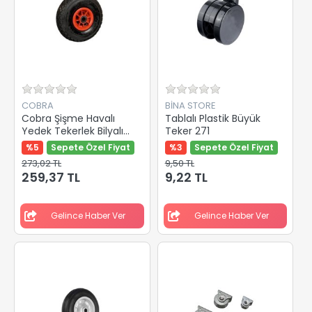
COBRA
BİNA STORE
Cobra Şişme Havalı
Tablalı Plastik Büyük
Yedek Tekerlek Bilyalı
Teker 271
250-4 Mm 500353
%5
Sepete Özel Fiyat
%3
Sepete Özel Fiyat
273,02 TL
9,50 TL
259,37 TL
9,22 TL
Gelince Haber Ver
Gelince Haber Ver