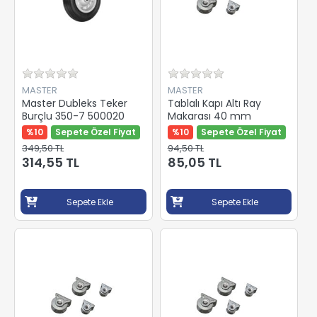
MASTER
MASTER
Master Dubleks Teker
Tablalı Kapı Altı Ray
Burçlu 350-7 500020
Makarası 40 mm
%10
Sepete Özel Fiyat
%10
Sepete Özel Fiyat
349,50 TL
94,50 TL
314,55 TL
85,05 TL
Sepete Ekle
Sepete Ekle