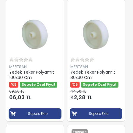
MERTSAN
MERTSAN
Yedek Teker Polyamit
Yedek Teker Polyamit
100x30 Cm
80x30 Cm
%5
Sepete Özel Fiyat
%5
Sepete Özel Fiyat
69,50 TL
44,50 TL
66,03 TL
42,28 TL
Sepete Ekle
Sepete Ekle
Yakında