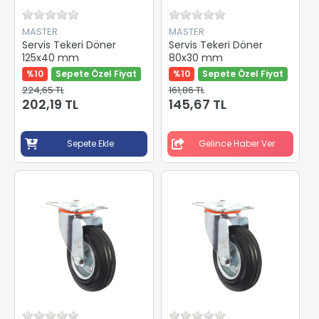
MASTER
MASTER
Servis Tekeri Döner
Servis Tekeri Döner
125x40 mm
80x30 mm
%10
Sepete Özel Fiyat
%10
Sepete Özel Fiyat
224,65 TL
161,86 TL
202,19 TL
145,67 TL
Sepete Ekle
Gelince Haber Ver