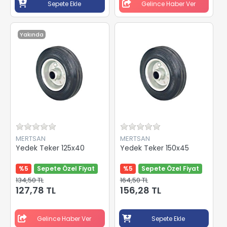
Sepete Ekle
Gelince Haber Ver
Yakında
MERTSAN
MERTSAN
Yedek Teker 125x40
Yedek Teker 150x45
%5
Sepete Özel Fiyat
%5
Sepete Özel Fiyat
134,50 TL
164,50 TL
127,78 TL
156,28 TL
Gelince Haber Ver
Sepete Ekle