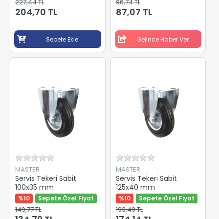
227,44 TL
96,74 TL
204,70 TL
87,07 TL
Sepete Ekle
Gelince Haber Ver
MASTER
MASTER
Servis Tekeri Sabit
Servis Tekeri Sabit
100x35 mm
125x40 mm
%10
Sepete Özel Fiyat
%10
Sepete Özel Fiyat
149,77 TL
193,49 TL