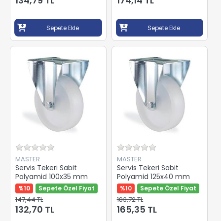
134,79 TL
174,14 TL
Sepete Ekle
Sepete Ekle
MASTER
MASTER
Servis Tekeri Sabit
Servis Tekeri Sabit
Polyamid 100x35 mm
Polyamid 125x40 mm
%10
Sepete Özel Fiyat
%10
Sepete Özel Fiyat
147,44 TL
183,72 TL
132,70 TL
165,35 TL