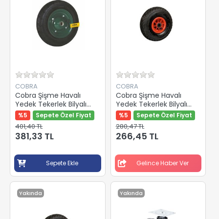
COBRA
COBRA
Cobra Şişme Havalı
Cobra Şişme Havalı
Yedek Tekerlek Bilyalı
Yedek Tekerlek Bilyalı
350-7 Mm 500000
300-4 Mm 500351
%5
Sepete Özel Fiyat
%5
Sepete Özel Fiyat
401,40 TL
280,47 TL
381,33 TL
266,45 TL
Sepete Ekle
Gelince Haber Ver
Yakında
Yakında