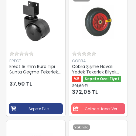
ERECT
COBRA
Erect 18 mm Büro Tipi
Cobra Şişme Havalı
Sunta Geçme Tekerlek
Yedek Tekerlek Bilyalı
50'lik
350-7 Mm 500350
%5
Sepete Özel Fiyat
37,50 TL
391,63 TL
372,05 TL
Sepete Ekle
Gelince Haber Ver
Yakında