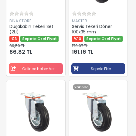
BİNA STORE
MASTER
Duşakabin Tekeri Set
Servis Tekeri Döner
(2Li)
100x35 mm
%3
Sepete Özel Fiyat
%10
Sepete Özel Fiyat
89,50 TL
179,07 TL
86,82 TL
161,16 TL
Gelince Haber Ver
Sepete Ekle
Yakında